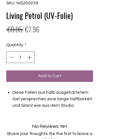
SKU: NG200239
Living Petrol (UV-Folie)
Regular
Sale
 €9.95 
€7.96
Price
Price
Quantity
*
Add to Cart
Diese Folien aus halb ausgehärtetem
Gel versprechen eine lange Haltbarkeit
und Glanz wie aus dem Studio.
Deckend
Haltbarkeit 3-4 Wochen ohne Macken
No Reviews Yet
brauchen keinen Unter- oder Überlack
Share your thoughts. Be the first to leave a
müssen unter der Lampe ausgehärtet