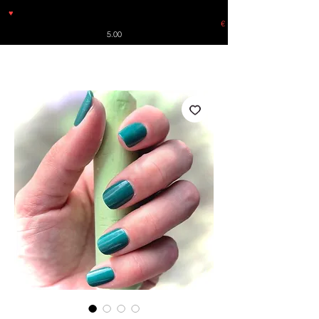
♥
Free shipping throughout Europe for orders over €30 from
Germany. Shipping to the USA (up to 8 pieces) - no tracking -
€
5.00