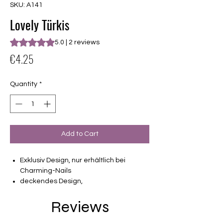
SKU: A141
Lovely Türkis
Rating is 5.0 out of five stars based on 2 reviews
5.0 | 2 reviews
Price
€4.25
Quantity
*
Add to Cart
Exklusiv Design, nur erhältlich bei
Charming-Nails
deckendes Design,
16 selbstklebende Nagelfolien
Reviews
von unterschiedlicher Grösse (8.4mm –
16.5mm)