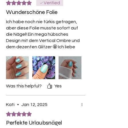
Rated 5 out of 5 stars.
Verified
Wunderschöne Folie
Ich habe noch nie türkis getragen,
aber diese Folie musste sofort auf
die Nägel! Ein mega hübsches
Design mit dem Vertical Ombre und
dem dezenten Glitzer 🤩 Ich liebe
es
Was this helpful?
Yes
Kati
•
Jan 12, 2025
Rated 5 out of 5 stars.
Perfekte Urlaubsnägel