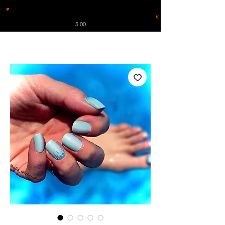
♥
Free shipping throughout Europe for orders over €30 from
Germany. Shipping to the USA (up to 8 pieces) - no tracking -
€
5.00