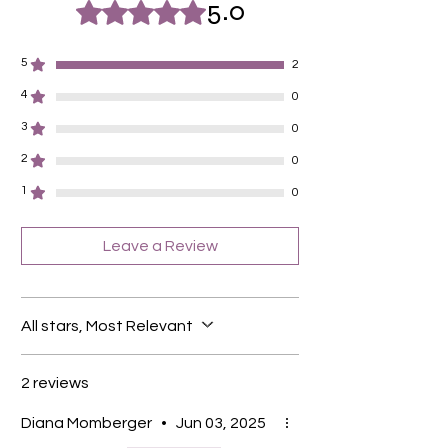
Für alle Nägel geeignet
5.0
Rated 5 out of 5 stars.
Halten bis zu 14 Tage
Farbe: Türkis
5
2
4
0
3
0
2
0
1
0
Leave a Review
All stars, Most Relevant
2 reviews
Diana Momberger
•
Jun 03, 2025