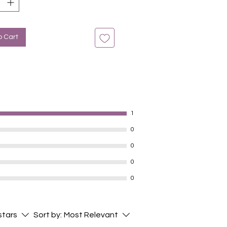
lle Nägel geeignet
n bis zu 14 Tage
la, Violet, Silbermetallic
o Cart
1
0
0
0
0
 stars
Sort by:
Most Relevant