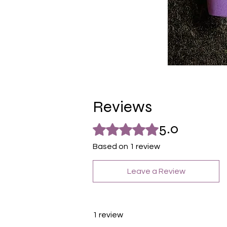
Reviews
5.0
Rated 5 out of 5 stars.
Based on 1 review
Leave a Review
1 review