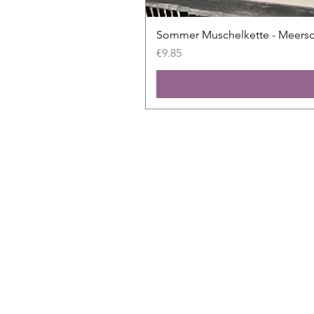
Sommer Muschelkette - Meers
Price
€9.85
Shop
All slides
New
Sale