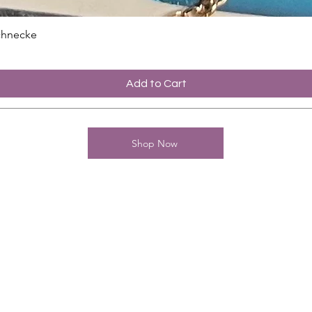
chnecke
Add to Cart
Shop Now
contact
Charming-Nails
Thomas Stanelle
Im Seefeld 17