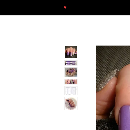
♥
Free shipping throughout Europ
SHOP
NEU/NEW
GOTHIC-GIRL
NO LAM