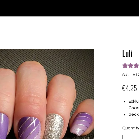
e for orders over €30 from Germany. Shipping to the USA (up t
P GELS
OVERLAYS
UV FOLIEN
MEGASALE
Luli
Rating i
SKU: A1
€4.25
Exklu
Char
deck
16 s
von 
Quantit
16.5