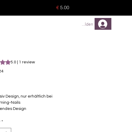
o 8 pieces) - no tracking -
€
5.00
TREUEPROGRAMM
Mehr
Anmelden
s 5.0 out of five stars based on 1 review
5.0 | 1 review
24
Price
siv Design, nur erhältlich bei
ming-Nails
endes Design
elbstklebende Nagelfolien
unterschiedlicher Grösse (8.4mm –
y
*
mm)