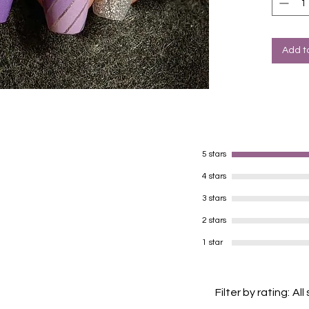
Für a
Halte
Farbe: Li
Add t
5 stars
4 stars
3 stars
2 stars
1 star
Filter by rating:
All