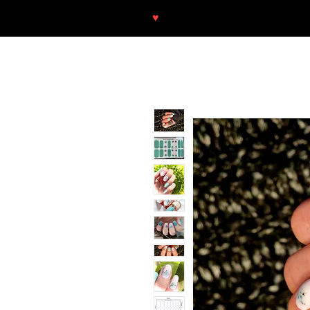
♥
Free shipping throughout Europ
SHOP
NEU/NEW
GOTHIC-GIRL
NO LAM