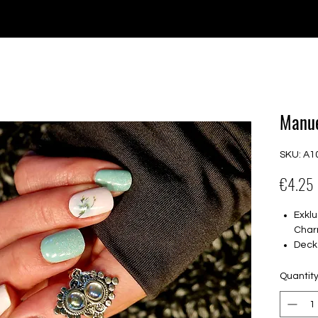
e for orders over €30 from Germany. Shipping to the USA (up t
P GELS
OVERLAYS
UV FOLIEN
MEGASALE
Manu
SKU: A1
€4.25
Exklu
Char
Deck
16 s
von 
Quantit
16.5
Für a