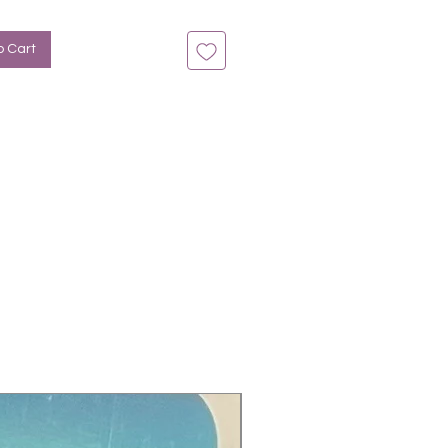
n bis zu 14 Tage
Weiß, Zartgrün, Blumen
o Cart