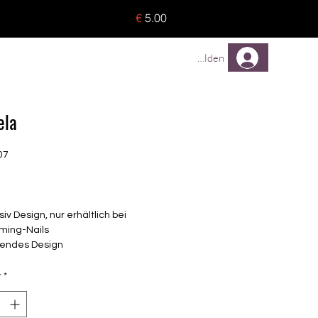
o 8 pieces) - no tracking -
€
5.00
TREUEPROGRAMM
Mehr
Anmelden
ela
07
Price
siv Design, nur erhältlich bei
ming-Nails
endes Design
elbstklebende Nagelfolien
unterschiedlicher Grösse (8.4mm –
y
*
mm)
lle Nägel geeignet