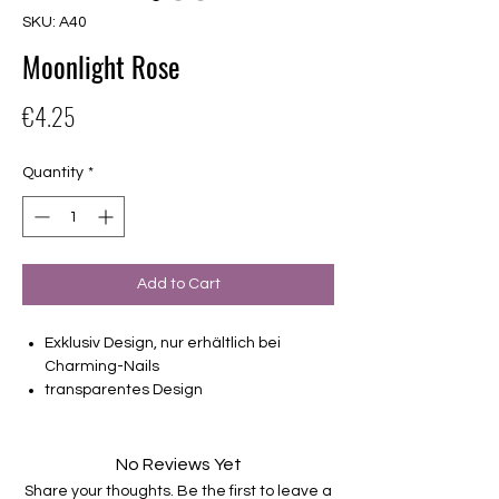
SKU: A40
Moonlight Rose
Price
€4.25
Quantity
*
Add to Cart
Exklusiv Design, nur erhältlich bei
Charming-Nails
transparentes Design
16 selbstklebende Nagelfolien
von unterschiedlicher Grösse (8.4mm –
16.5mm)
No Reviews Yet
Für alle Nägel geeignet
Share your thoughts. Be the first to leave a