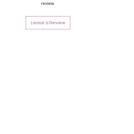
Halten bis zu 14 Tage
review.
Farbe: Rosaglitter, Overlay
Leave a Review