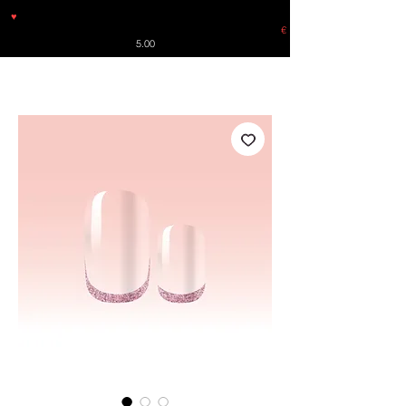
♥
Free shipping throughout Europe for orders over €30 from
Germany. Shipping to the USA (up to 8 pieces) - no tracking -
€
5.00