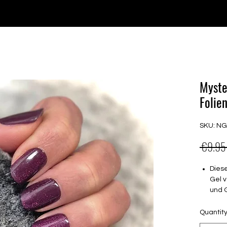
e for orders over €30 from Germany. Shipping to the USA (up t
P GELS
OVERLAYS
UV FOLIEN
MEGASALE
Myste
Folien
SKU: N
 €9.95
Dies
Gel v
und 
Semi
Quantit
Halt