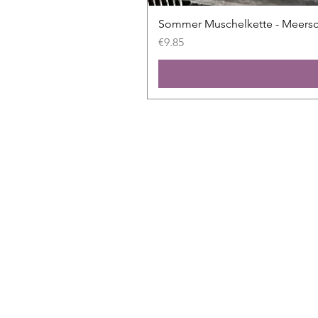
Sommer Muschelkette - Meers
Price
€9.85
Shop
All slides
New
Sale
Exclusive