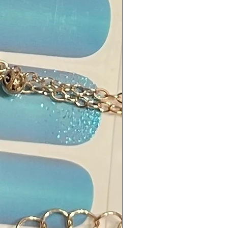
ium Dioxide, Aluminium Powder,
th Oxychloride, Mica,
tylphenoxy, Epoxy Resin,
ethylene Terephthalate, Fragrance.