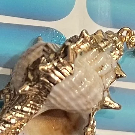
Titan
Bismu
Isobu
Poly