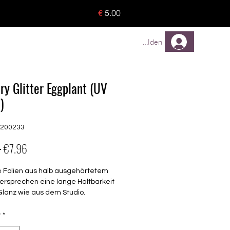
o 8 pieces) - no tracking -
€
5.00
TREUEPROGRAMM
Mehr
Anmelden
ry Glitter Eggplant (UV
)
G200233
Regular
Sale
 
€7.96
Price
Price
e Folien aus halb ausgehärtetem
ersprechen eine lange Haltbarkeit
Glanz wie aus dem Studio.
transparent
y
*
barkeit 3-4 Wochen ohne Macken