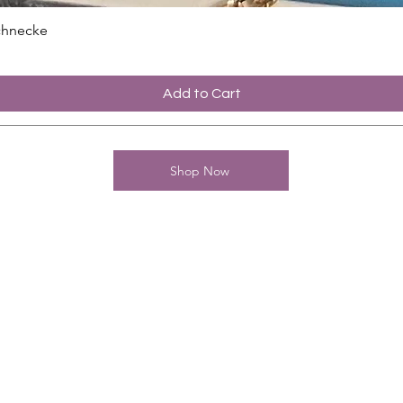
chnecke
Add to Cart
Shop Now
contact
Charming-Nails
Thomas Stanelle
Im Seefeld 17
D-63667 Nidda