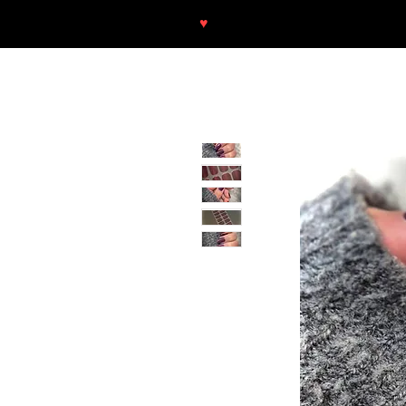
♥
Free shipping throughout Europ
SHOP
NEU/NEW
GOTHIC-GIRL
NO LAM