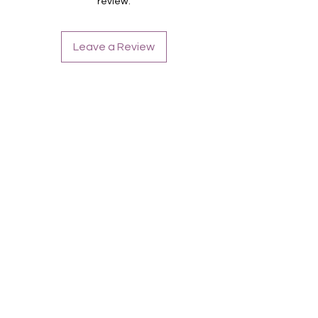
review.
Farbe: Silber
Leave a Review