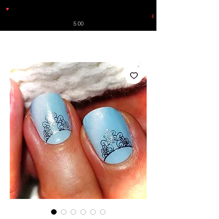
♥
Free shipping throughout Europe for orders over €30 from
Germany. Shipping to the USA (up to 8 pieces) - no tracking -
€
5.00