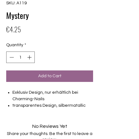
SKU: A119
Mystery
Price
€4.25
Quantity
*
Add to Cart
Exklusiv Design, nur erhältlich bei
Charming-Nails
transparentes Design, silbermatallic
16 selbstklebende Nagelfolien
von unterschiedlicher Grösse (8.4mm –
16.5mm)
No Reviews Yet
Für alle Nägel geeignet
Share your thoughts. Be the first to leave a
Halten bis zu 14 Tage