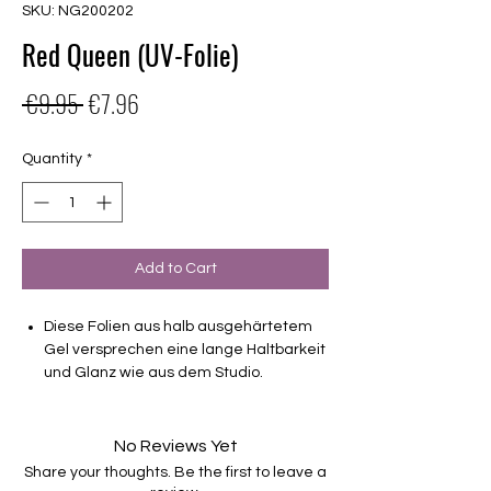
SKU: NG200202
Red Queen (UV-Folie)
Regular
Sale
 €9.95 
€7.96
Price
Price
Quantity
*
Add to Cart
Diese Folien aus halb ausgehärtetem
Gel versprechen eine lange Haltbarkeit
und Glanz wie aus dem Studio.
leicht semitransparent
Haltbarkeit 3-4 Wochen ohne Macken
No Reviews Yet
brauchen keinen Unter- oder Überlack
Share your thoughts. Be the first to leave a
müssen unter der Lampe ausgehärtet