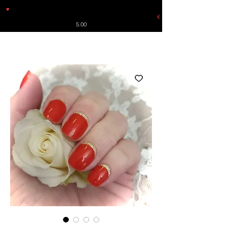
♥
Free shipping throughout Europe for orders over €30 from
Germany. Shipping to the USA (up to 8 pieces) - no tracking -
€
5.00