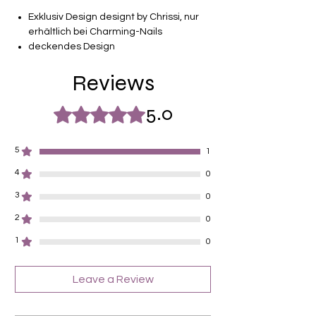
Exklusiv Design designt by Chrissi, nur
erhältlich bei Charming-Nails
deckendes Design
16 selbstklebende Nagelfolien
Reviews
von unterschiedlicher Grösse (8.4mm –
16.5mm)
Für alle Nägel geeignet
5.0
Rated 5 out of 5 stars.
Halten bis zu 14 Tage
Farbe: Dunkles Rotbraun, Glitter
5
Kupferrot
1
4
0
3
0
2
0
1
0
Leave a Review