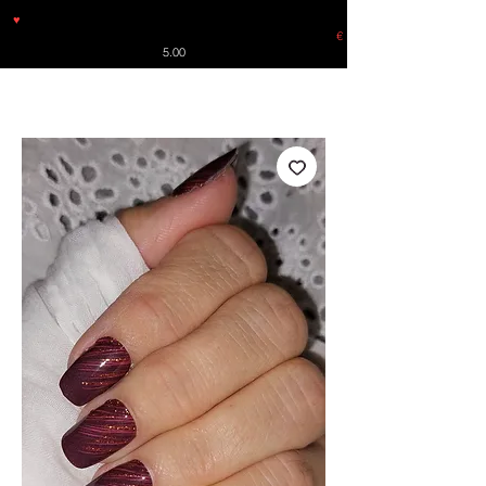
♥
Free shipping throughout Europe for orders over €30 from
Germany. Shipping to the USA (up to 8 pieces) - no tracking -
€
5.00