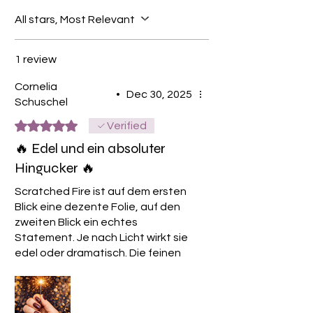
All stars, Most Relevant
1 review
Cornelia
•
Dec 30, 2025
Schuschel
Rated 5 out of 5 stars.
Verified
🔥 Edel und ein absoluter
Hingucker 🔥
Scratched Fire ist auf dem ersten
Blick eine dezente Folie, auf den
zweiten Blick ein echtes
Statement. Je nach Licht wirkt sie
edel oder dramatisch. Die feinen
metallischen glitzernden
Strukturen geben Tiefe, sehen
getragen sogar noch besser aus