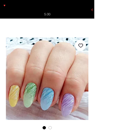
♥
Free shipping throughout Europe for orders over €30 from
Germany. Shipping to the USA (up to 8 pieces) - no tracking -
€
5.00