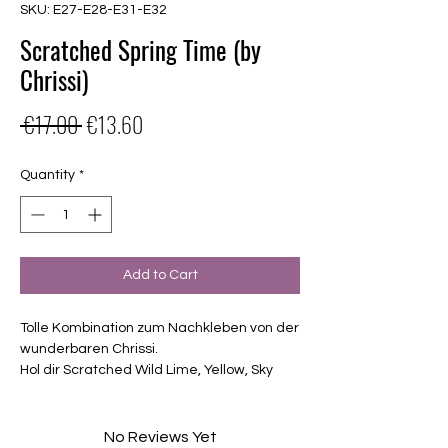
SKU: E27-E28-E31-E32
Scratched Spring Time (by
Chrissi)
Regular
Sale
 €17.00 
€13.60
Price
Price
Quantity
*
Add to Cart
Tolle Kombination zum Nachkleben von der
wunderbaren Chrissi.
Hol dir Scratched Wild Lime, Yellow, Sky
blue und Lavendel zusammen zum
vergünstigten Preis.
Exklusiv Design, nur erhältlich bei
No Reviews Yet