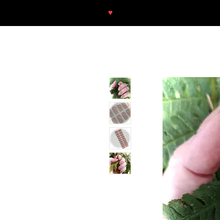
♥
Free shipping throughout Europ
SHOP
NEU/NEW
GOTHIC-GIRL
NO LAM