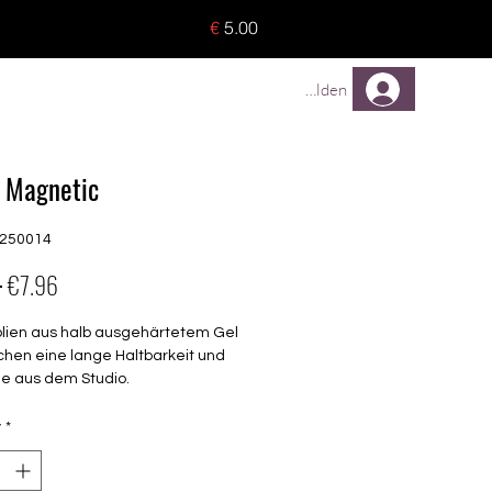
o 8 pieces) - no tracking -
€
5.00
TREUEPROGRAMM
Mehr
Anmelden
 Magnetic
C250014
Regular
Sale
 
€7.96
Price
Price
olien aus halb ausgehärtetem Gel
chen eine lange Haltbarkeit und
ie aus dem Studio.
transparent
y
*
seitig verwendbar
barkeit 3-4 Wochen ohne Macken