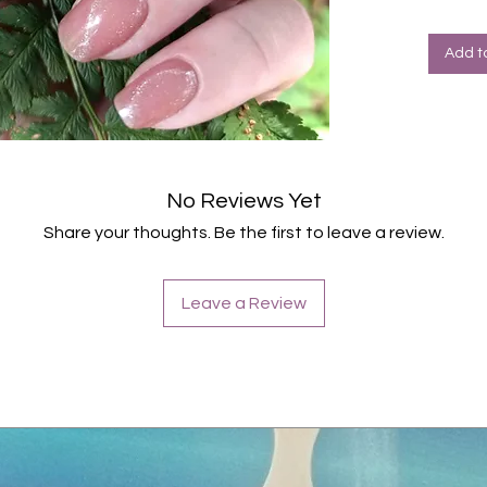
brau
müss
werd
Add t
verw
20 Fo
Entf
(mit 
getu
immer
No Reviews Yet
Farb
Magn
Share your thoughts. Be the first to leave a review.
Inhaltsst
Polyacry
Glycerin
Leave a Review
Isoprop