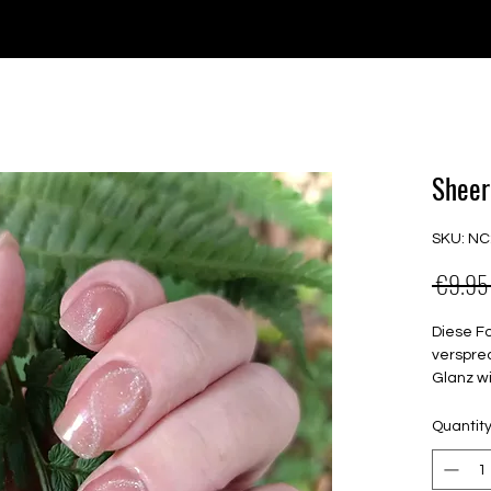
e for orders over €30 from Germany. Shipping to the USA (up t
P GELS
OVERLAYS
UV FOLIEN
MEGASALE
Sheer
SKU: N
 €9.95
Diese F
verspre
Glanz w
semi
Quantit
beid
Halt