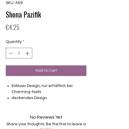
SKU: A59
Shona Pazifik
Price
€4.25
Quantity
*
Add to Cart
Exklusiv Design, nur erhältlich bei
Charming-Nails
deckendes Design
16 selbstklebende Nagelfolien
von unterschiedlicher Grösse (8.4mm –
16.5mm)
No Reviews Yet
Für alle Nägel geeignet
Share your thoughts. Be the first to leave a
Halten bis zu 14 Tage