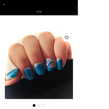
♥
Free shipping throughout Europe for orders over €30 from
Germany. Shipping to the USA (up to 8 pieces) - no tracking -
€
5.00