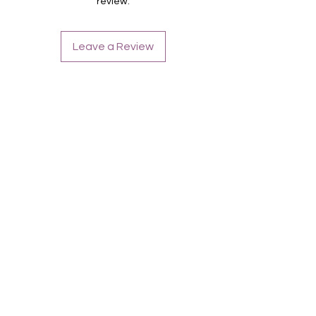
review.
Farbe: Blau, Türkis, Petrol
Tragefoto zeigt Kombination
Leave a Review