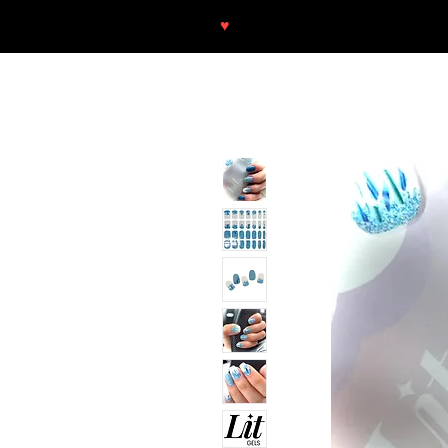
♥
Free shipping throughout Europ
SHOP
NEU/NEW
GOTHIC-GIRL
NO LAM