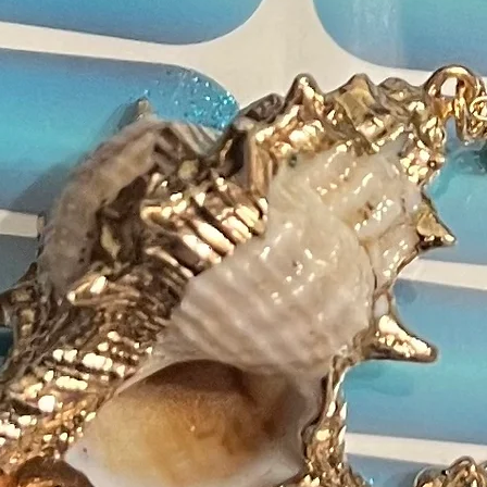
perf
Bitt
auf 
Farbe
Perl
Inhaltsst
• Uretha
Carbona
Triacryl
Monohyd
Hexanedi
(Dimeth
Dimetho
2,4-Die
Benzoyl
2-pyrrol