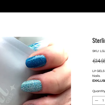
e for orders over €30 from Germany. Shipping to the USA (up t
P GELS
OVERLAYS
UV FOLIEN
MEGASALE
Sterl
SKU: LG
 €14.9
Lit GELS
Nails.
EXKLUSI
- herges
Quantit
Dies
dünn