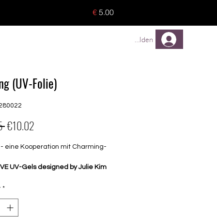
o 8 pieces) - no tracking -
€
5.00
TREUEPROGRAMM
Mehr
Anmelden
ing (UV-Folie)
280022
Regular
Sale
5 
€10.02
Price
Price
 - eine Kooperation mit Charming-
VE UV-Gels designed by Julie Kim
tellt in South Korea
y
*
e Folien haben einen Dome und
ere Ränder