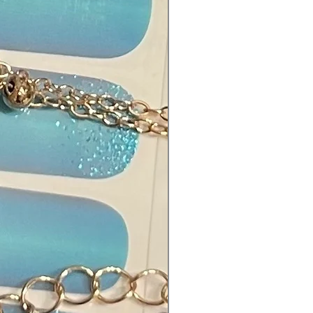
ekte Ergebnisse
e auch die Anwendungshinweise
der Shopseite beachten
: Aqua, Blau, Holo-Mikroglitter,
mutt
offe:
ne Acrylate Resin • Calcium
te • Trimethylolpropane
ate • Dipentaerythritol
roxy Pentaacrylate • 1,6-
ol Diacrylate • Ethyl 4-
ylamino)benzoate • Alpha,Alpha-
xy-alpha-phenylacetophenone •
thyl-9H-thioxanthen-9-one •
benzene • Carbon Black • N-Vinyl-
idone