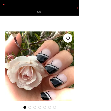
♥
Free shipping throughout Europe for orders over €30 from
Germany. Shipping to the USA (up to 8 pieces) - no tracking -
€
5.00