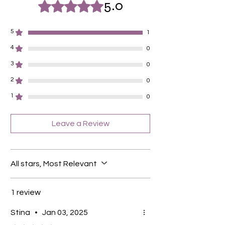
Für alle Nägel geeignet
5.0
Rated 5 out of 5 stars.
Halten bis zu 14 Tage
Farbe: Schwarz, Silberglitter, French
5
1
4
0
3
0
2
0
1
0
Leave a Review
All stars, Most Relevant
1 review
Stina
•
Jan 03, 2025