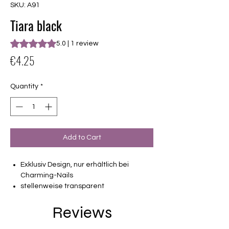
SKU: A91
Tiara black
Rating is 5.0 out of five stars based on 1 review
5.0 | 1 review
Price
€4.25
Quantity
*
Add to Cart
Exklusiv Design, nur erhältlich bei
Charming-Nails
stellenweise transparent
16 selbstklebende Nagelfolien
Reviews
von unterschiedlicher Grösse (8.4mm –
16.5mm)