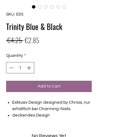
SKU: E55
Trinity Blue & Black
Regular
Sale
 €4.25 
€2.85
Price
Price
Quantity
*
Add to Cart
Exklusiv Design designed by Chrissi, nur
erhältlich bei Charming-Nails
deckendes Design
16 selbstklebende Nagelfolien
von unterschiedlicher Grösse (8.4mm –
16.5mm)
No Reviews Yet