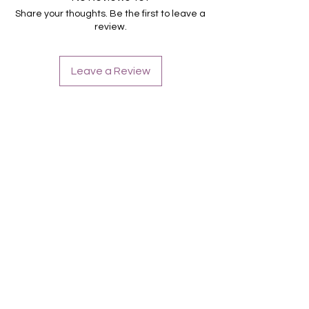
Für alle Nägel geeignet
Share your thoughts. Be the first to leave a
Halten bis zu 14 Tage
review.
Farbe: Schwarz, Royalblau
Passend dazu: Trinity Knot (Foto)
Leave a Review