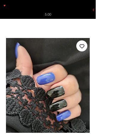
♥
Free shipping throughout Europe for orders over €30 from
Germany. Shipping to the USA (up to 8 pieces) - no tracking -
€
5.00