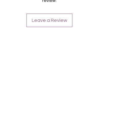
review.
Für alle Nägel geeignet
Halten bis zu 14 Tage
Farbe: Pink, Weiß, Glitter, French-
Leave a Review
Unicornglitter