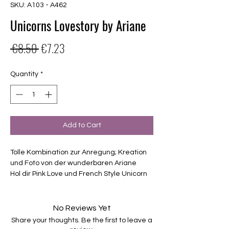
SKU: A103 - A462
Unicorns Lovestory by Ariane
Regular
Sale
 €8.50 
€7.23
Price
Price
Quantity
*
Add to Cart
Tolle Kombination zur Anregung; Kreation
und Foto von der wunderbaren Ariane
Hol dir Pink Love und French Style Unicorn
zusammen zum vergünstigten Preis.
Exklusives Perfect Match, nur erhältlich
bei Charming-Nails
No Reviews Yet
selbstklebende Nagelfolien
Share your thoughts. Be the first to leave a
von unterschiedlicher Grösse