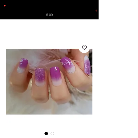
♥
Free shipping throughout Europe for orders over €30 from
Germany. Shipping to the USA (up to 8 pieces) - no tracking -
€
5.00