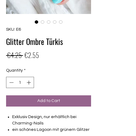
SKU: E6
Glitter Ombre Türkis
Regular
Sale
 €4.25 
€2.55
Price
Price
Quantity
*
Add to Cart
Exklusiv Design, nur erhältlich bei
Charming-Nails
ein schönes Lagoon mit grünem Glitzer