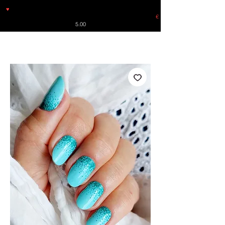
♥
Free shipping throughout Europe for orders over €30 from
Germany. Shipping to the USA (up to 8 pieces) - no tracking -
€
5.00