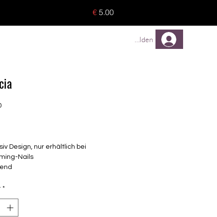
o 8 pieces) - no tracking -
€
5.00
TREUEPROGRAMM
Mehr
Anmelden
cia
0
Price
siv Design, nur erhältlich bei
ming-Nails
end
elbstklebende Nagelfolien
unterschiedlicher Grösse (8.4mm –
y
*
mm)
uf einem Träger, keine einzelnen