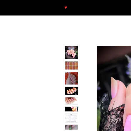
♥
Free shipping throughout Europ
SHOP
NEU/NEW
GOTHIC-GIRL
NO LAM