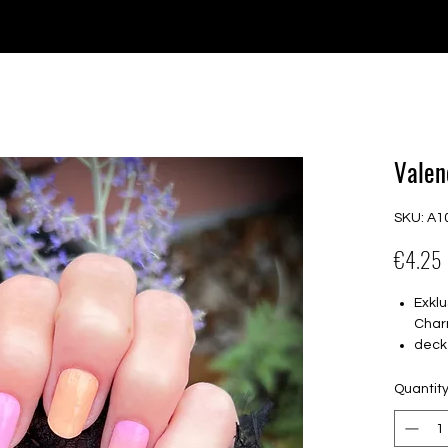
e for orders over €30 from Germany. Shipping to the USA (up t
P GELS
OVERLAYS
UV FOLIEN
MEGASALE
Valen
SKU: A1
€4.25
Exklu
Char
deck
16 s
von 
Quantit
16.5
nur a