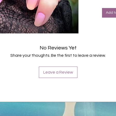
Schu
verbe
Für a
Add t
Halte
Farbe
No Reviews Yet
Share your thoughts. Be the first to leave a review.
Leave a Review