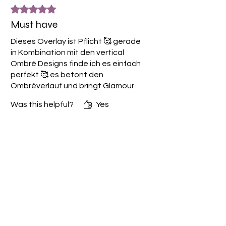
Rated 5 out of 5 stars.
Must have
Dieses Overlay ist Pflicht 🥰 gerade
in Kombination mit den vertical
Ombré Designs finde ich es einfach
perfekt 🥰 es betont den
Ombréverlauf und bringt Glamour
auf die Nägel
Was this helpful?
Yes