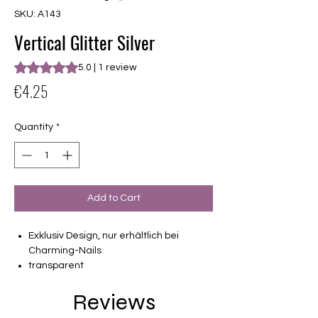
SKU: A143
Vertical Glitter Silver
Rating is 5.0 out of five stars based on 1 review
5.0 | 1 review
Price
€4.25
Quantity
*
Add to Cart
Exklusiv Design, nur erhältlich bei
Charming-Nails
transparent
16 selbstklebende Nagelfolien
Reviews
von unterschiedlicher Grösse (8.4mm –
16.5mm)