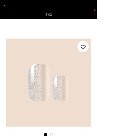
♥
Free shipping throughout Europe for orders over €30 from
Germany. Shipping to the USA (up to 8 pieces) - no tracking -
€
5.00