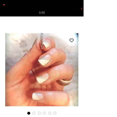
♥
Free shipping throughout Europe for orders over €30 from
Germany. Shipping to the USA (up to 8 pieces) - no tracking -
€
5.00