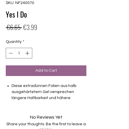
SKU: NF240070
Yes I Do
Regular
Sale
 €6.65 
€3.99
Price
Price
Quantity
*
Add to Cart
Diese extradünnen Folien aus halb
ausgehärtetem Gel versprechen
längere Haltbarkeit und höhere
Stabilität als Nagellackfolien.
teiltransparent French
No Reviews Yet
Haltbarkeit bis zu 2-3 Wochen ohne
Share your thoughts. Be the first to leave a
Macken