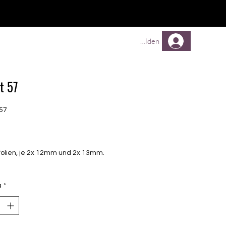
TREUEPROGRAMM
Mehr
Anmelden
t 57
57
Prezzo
folien, je 2x 12mm und 2x 13mm.
à
*