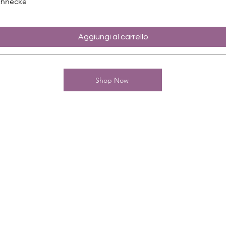
chnecke
Aggiungi al carrello
Shop Now
Kontakt
Charming-Nails
Thomas Stanelle
Im Seefeld 17
D-63667 Nidda