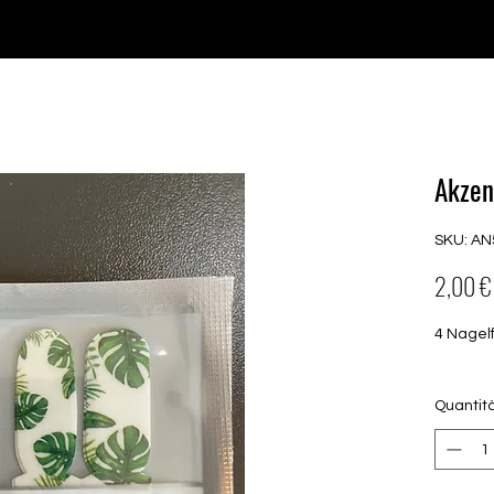
♥ Utilizzo di
IOSS
- Nessuna spesa di importazione
P GELS
OVERLAYS
UV FOLIEN
MEGASALE
Akzen
SKU: AN
2,00 €
4 Nagel
Quantit