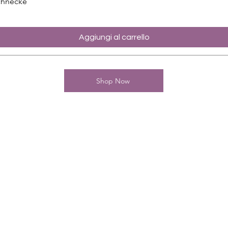
chnecke
Aggiungi al carrello
Shop Now
Kontakt
Charming-Nails
Thomas Stanelle
Im Seefeld 17
D-63667 Nidda