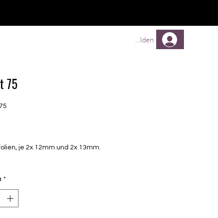
TREUEPROGRAMM
Mehr
Anmelden
t 75
75
Prezzo
folien, je 2x 12mm und 2x 13mm.
à
*