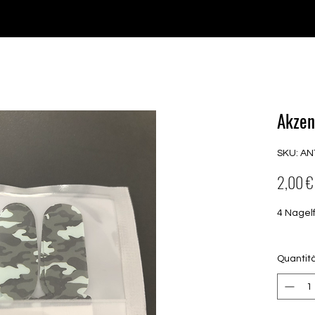
♥ Utilizzo di
IOSS
- Nessuna spesa di importazione
P GELS
OVERLAYS
UV FOLIEN
MEGASALE
Akzen
SKU: AN
2,00 €
4 Nagel
Quantit