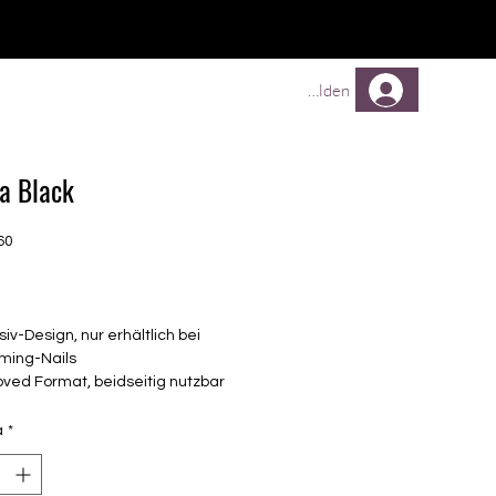
TREUEPROGRAMM
Mehr
Anmelden
a Black
60
Prezzo
siv-Design, nur erhältlich bei
ming-Nails
ved Format, beidseitig nutzbar
lay
elbstklebende Nagelfolien
à
*
unterschiedlicher Grösse (8.4mm –
mm)