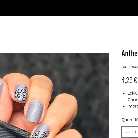
♥ Utilizzo di
IOSS
- Nessuna spesa di importazione
P GELS
OVERLAYS
UV FOLIEN
MEGASALE
Anthe
SKU: A4
4,25 €
Exklu
Char
Impro
Over
16 s
Quantit
von 
16.5