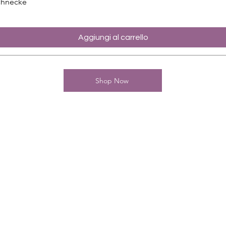
chnecke
Aggiungi al carrello
Shop Now
Kontakt
Charming-Nails
Thomas Stanelle
Im Seefeld 17
D-63667 Nidda