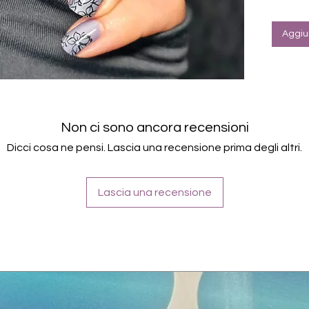
Für a
Halte
Farbe
Aggiun
Silbe
Inhaltsst
Polyacry
Acetate 
Glycol/T
Non ci sono ancora recensioni
Triethyl
Acetate
Dicci cosa ne pensi. Lascia una recensione prima degli altri.
Lascia una recensione