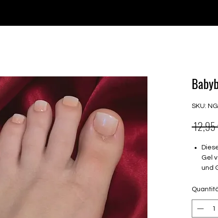
♥ Utilizzo di
IOSS
- Nessuna spesa di importazione
P GELS
OVERLAYS
UV FOLIEN
MEGASALE
Babyb
SKU: N
 12,95 
Dies
Gel v
und 
Halt
Quantit
brau
müss