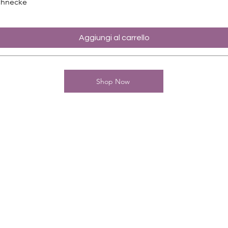
chnecke
Aggiungi al carrello
Shop Now
Kontakt
Charming-Nails
Thomas Stanelle
Im Seefeld 17
D-63667 Nidda