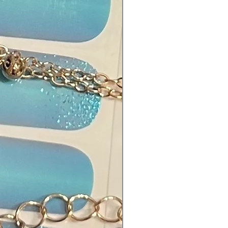
tylphenoxy, Epoxy Resin,
ethylene Terephthalate, Fragrance.