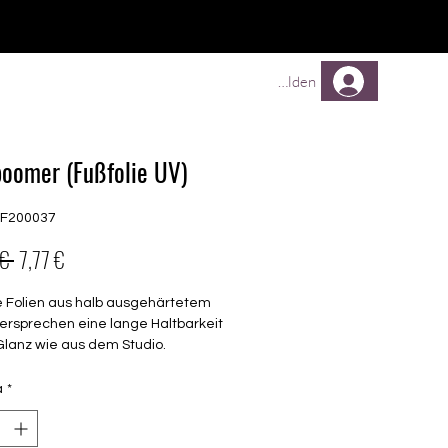
TREUEPROGRAMM
Mehr
Anmelden
oomer (Fußfolie UV)
GF200037
Prezzo
Prezzo
€ 
7,77 €
regolare
scontato
e Folien aus halb ausgehärtetem
ersprechen eine lange Haltbarkeit
Glanz wie aus dem Studio.
barkeit 3-4 Wochen ohne Macken
à
*
chen keinen Unter- oder Überlack
en unter der Lampe ausgehärtet