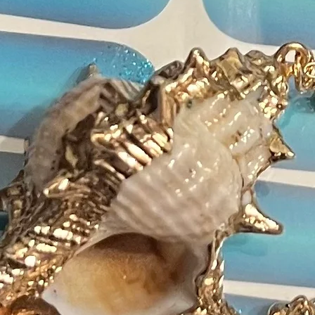
Isobu
Poly