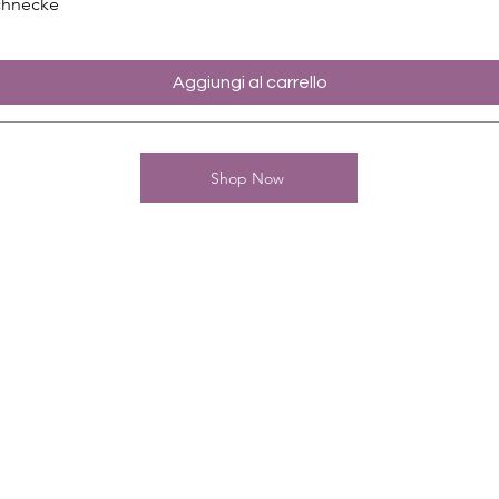
chnecke
Aggiungi al carrello
Shop Now
Kontakt
Charming-Nails
Thomas Stanelle
Im Seefeld 17
D-63667 Nidda