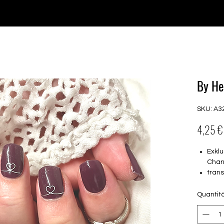
♥ Utilizzo di
IOSS
- Nessuna spesa di importazione
P GELS
OVERLAYS
UV FOLIEN
MEGASALE
By He
SKU: A3
4,25 €
Exklu
Char
tran
16 s
von 
Quantit
16.5
Für a