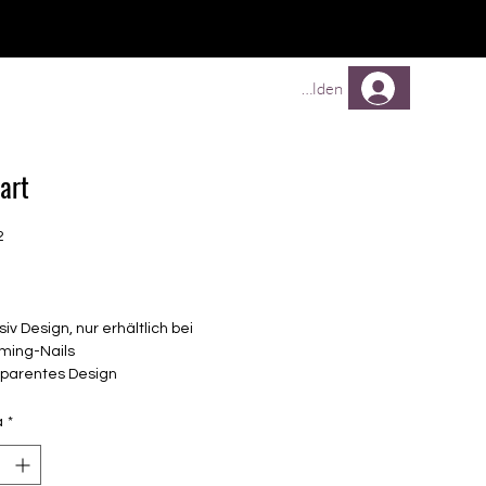
TREUEPROGRAMM
Mehr
Anmelden
art
2
Prezzo
siv Design, nur erhältlich bei
ming-Nails
sparentes Design
elbstklebende Nagelfolien
unterschiedlicher Grösse (8.4mm –
à
*
mm)
lle Nägel geeignet