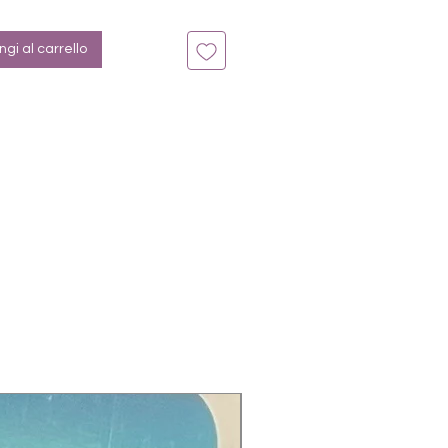
n bis zu 14 Tage
ilber, Overlay, Valentin, Herz
gi al carrello