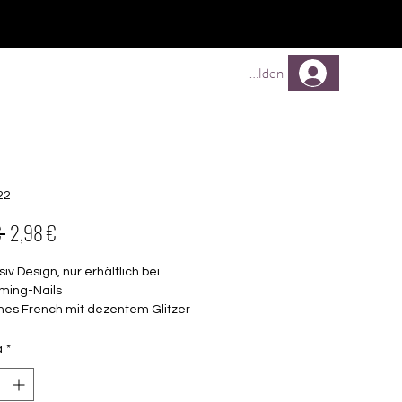
TREUEPROGRAMM
Mehr
Anmelden
22
Prezzo
Prezzo
 
2,98 €
regolare
scontato
siv Design, nur erhältlich bei
ming-Nails
nes French mit dezentem Glitzer
elbstklebende Nagelfolien
unterschiedlicher Grösse (8.4mm –
à
*
mm)
lle Nägel geeignet