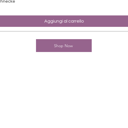
chnecke
Aggiungi al carrello
Shop Now
Kontakt
Charming-Nails
Thomas Stanelle
Im Seefeld 17
D-63667 Nidda