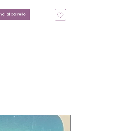
n bis zu 14 Tage
rench, Silber, Weiß
gi al carrello