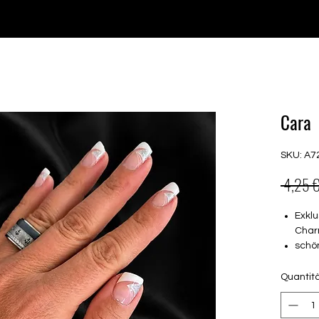
♥ Utilizzo di
IOSS
- Nessuna spesa di importazione
P GELS
OVERLAYS
UV FOLIEN
MEGASALE
Cara
SKU: A7
 4,25 €
Exklu
Char
schö
16 s
von 
Quantit
16.5
Für a