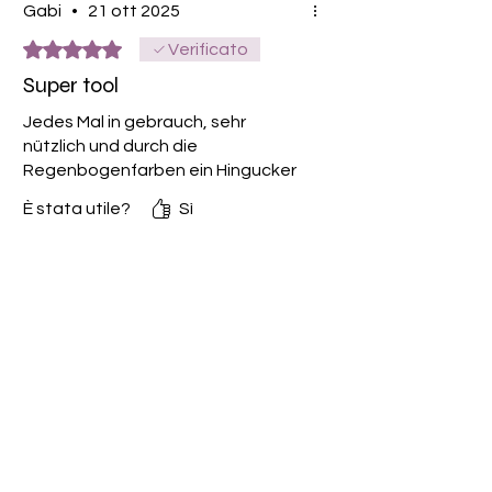
Gabi
•
21 ott 2025
Valutazione 5 stelle su 5.
Verificato
Super tool
Jedes Mal in gebrauch, sehr
nützlich und durch die
Regenbogenfarben ein Hingucker
È stata utile?
Sì