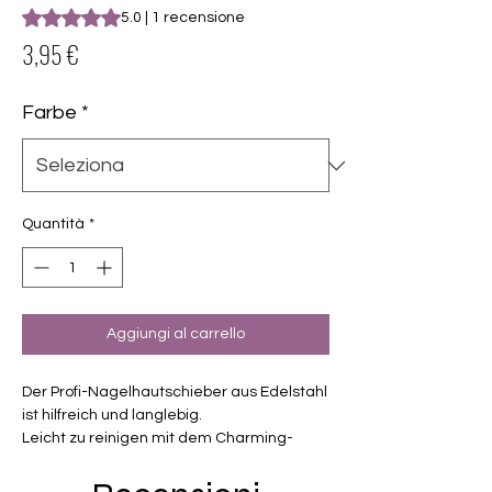
Sulla base di 1 recensione, la valutazione è 5.0 su cinque st
5.0 | 1 recensione
Prezzo
3,95 €
Farbe
*
Quantità
*
Aggiungi al carrello
Der Profi-Nagelhautschieber aus Edelstahl
ist hilfreich und langlebig.
Leicht zu reinigen mit dem Charming-
Nagelcleaner.