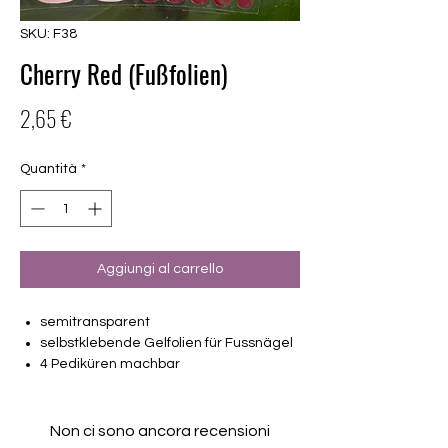
SKU: F38
Cherry Red (Fußfolien)
Prezzo
2,65 €
Quantità
*
Aggiungi al carrello
semitransparent
selbstklebende Gelfolien für Fussnägel
4 Pediküren machbar
von unterschiedlicher Grösse (6mm –
17.5mm)
Halten bis zu 14 Tage
Non ci sono ancora recensioni