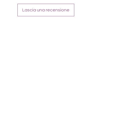
Tragefoto zeigt Chilling Summer mit
Overlay Magically Aubergine
Lascia una recensione