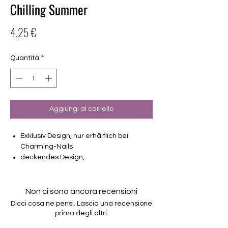
Chilling Summer
Prezzo
4,25 €
Quantità
*
Aggiungi al carrello
Exklusiv Design, nur erhältlich bei
Charming-Nails
deckendes Design,
16 selbstklebende Nagelfolien
von unterschiedlicher Grösse (8.4mm –
16.5mm)
Non ci sono ancora recensioni
Für alle Nägel geeignet
Dicci cosa ne pensi. Lascia una recensione
Halten bis zu 14 Tage
prima degli altri.
Farbe: pink, rose, schwarz