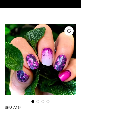
♥ Utilizzo di
IOSS
- Nessuna spesa di importazione
SKU: A134