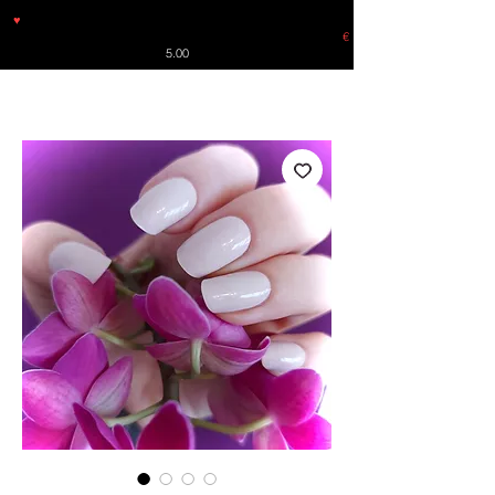
♥
Free shipping throughout Europe for orders over €30 from
Germany. Shipping to the USA (up to 8 pieces) - no tracking -
€
5.00