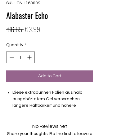
SKU: CNH160009
Alabaster Echo
Regular
Sale
 €6.65 
€3.99
Price
Price
Quantity
*
Add to Cart
Diese extradünnen Folien aus halb
ausgehärtetem Gel versprechen
längere Haltbarkeit und höhere
Stabilität als Nagellackfolien.
deckend
No Reviews Yet
Haltbarkeit bis zu 2-3 Wochen ohne
Share your thoughts. Be the first to leave a
Macken