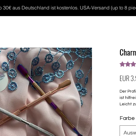
30€ aus Deutschland ist kostenlos. USA-Versand (up to 8 pieces
MP GELS
OVERLAYS
UV FOLIEN
MEGASALE
Charm
Das Rat
EUR 3
Der Pro
ist hilfr
Leicht 
Nagelcl
Farbe
Eine Sei
Zurücks
Ausw