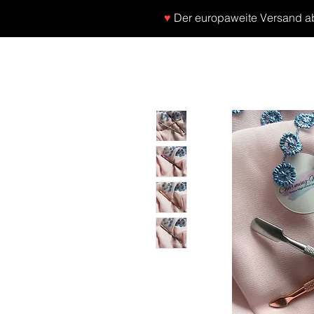
♥
Der europaweite Versand ab 
SHOP
NEU/NEW
GOTHIC-GIRL
NO LA