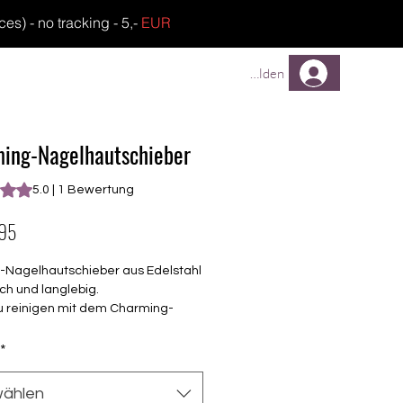
) - no tracking - 5,-
EUR
TREUEPROGRAMM
FAQ
Anmelden
ing-Nagelhautschieber
ing beträgt 5.0 von fünf Sternen, basierend auf 1 Bewertung.
5.0 | 1 Bewertung
Preis
.95
fi-Nagelhautschieber aus Edelstahl
eich und langlebig.
zu reinigen mit dem Charming-
eaner.
*
te mit Spatel zum vorsichtigen
chieben der Nagelhaut.
ählen