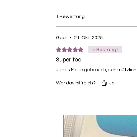
1 Bewertung
Gabi
•
21. Okt. 2025
Mit 5 von 5 Sternen bewertet.
Bestätigt
Super tool
Jedes Mal in gebrauch, sehr nützli
War das hilfreich?
Ja