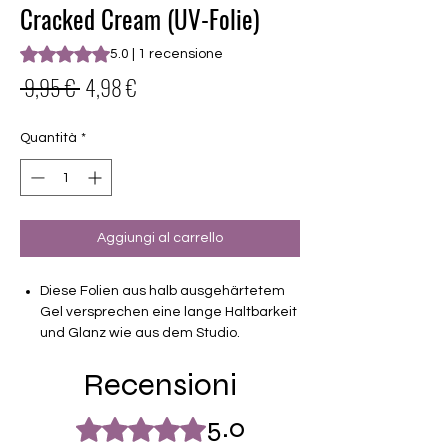
Cracked Cream (UV-Folie)
Sulla base di 1 recensione, la valutazione è 5.0 su cinque st
5.0 | 1 recensione
Prezzo
Prezzo
 9,95 € 
4,98 €
regolare
scontato
Quantità
*
Aggiungi al carrello
Diese Folien aus halb ausgehärtetem
Gel versprechen eine lange Haltbarkeit
und Glanz wie aus dem Studio.
Recensioni
leicht semitransparent
Haltbarkeit 3-4 Wochen ohne Macken
brauchen keinen Unter- oder Überlack
5.0
Valutazione 5 stelle su 5.
müssen unter der Lampe ausgehärtet