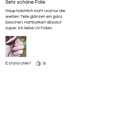
Sehr schöne Folie
Isobutylphenoxy, Epoxy Resin,
Polyethylene Terephthalate, Fragrance.
Hauptsächlich matt und nur die
weißen Teile glänzen ein ganz
bisschen. Haltbarkeit absolut
super. Ich liebe UV Folien
È stata utile?
Sì