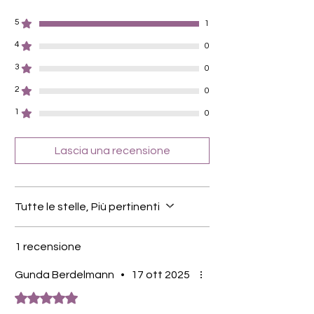
werden
5
verwendbar für Hände und Füsse
1
20 Folien von unterschiedlicher Grösse
4
0
Entfernung mittels Stäbchenmethode
(mit in Öl oder Nagellackentferner
3
0
getunktes Hufstäbchen darunter und
2
0
immer wieder hin und her fahren)
Farbe: Creme-Rosa-Basis, Weiße
1
0
Cracked-Lines
Lascia una recensione
Inhaltsstoffe:
Polyacrylic Acid, Acrylates Copolymer,
Glycerine Propoxylate Triacrylate,
Isopropylthioxanthone.
Tutte le stelle, Più pertinenti
Teilweise enthalten:
D&C Red No. 6 Barium Lake, D&C Red
No. 7 Calcium Lake, FD&C Yellow No. 5
1 recensione
Aluminium Lake, D&C Yellow No. 10,
FD&C Blue No. 1, Black Iron Oxide,
Gunda Berdelmann
•
17 ott 2025
Titanium Dioxide, Aluminium Powder,
Valutazione 5 stelle su 5.
Bismuth Oxychloride, Mica,