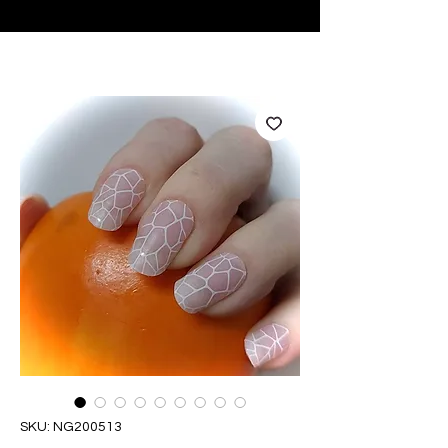
♥ Utilizzo di
IOSS
- Nessuna spesa di importazione
SKU: NG200513