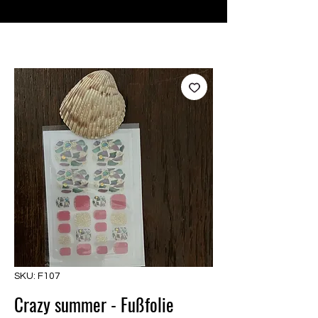
♥ Utilizzo di
IOSS
- Nessuna spesa di importazione
SKU: F107
Crazy summer - Fußfolie