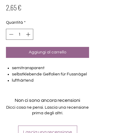
Prezzo
2,65 €
Quantità
*
Aggiungi al carrello
semitransparent
selbstklebende Gelfolien für Fussnägel
lufthärtend
2 Pediküren machbar
von unterschiedlicher Grösse (6mm –
17.5mm)
Non ci sono ancora recensioni
Halten bis zu 14 Tage
Dicci cosa ne pensi. Lascia una recensione
Farbe: weinrot, grün, lila, gold
prima degli altri.
Lascia una recensione