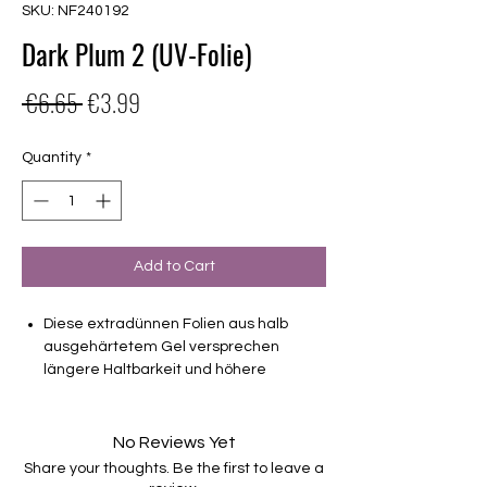
SKU: NF240192
Dark Plum 2 (UV-Folie)
Regular
Sale
 €6.65 
€3.99
Price
Price
Quantity
*
Add to Cart
Diese extradünnen Folien aus halb
ausgehärtetem Gel versprechen
längere Haltbarkeit und höhere
Stabilität als Nagellackfolien.
deckend
No Reviews Yet
Haltbarkeit bis zu 2-3 Wochen ohne
Share your thoughts. Be the first to leave a
Macken