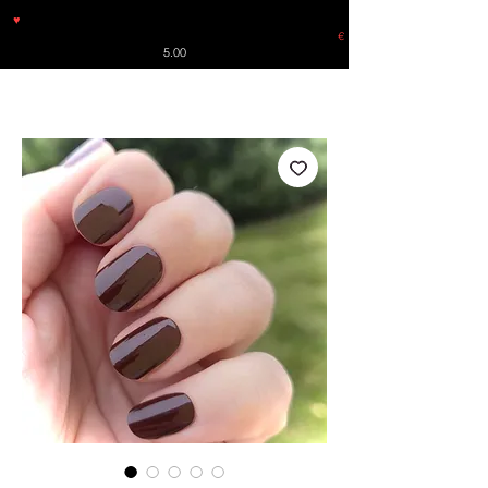
♥
Free shipping throughout Europe for orders over €30 from
Germany. Shipping to the USA (up to 8 pieces) - no tracking -
€
5.00