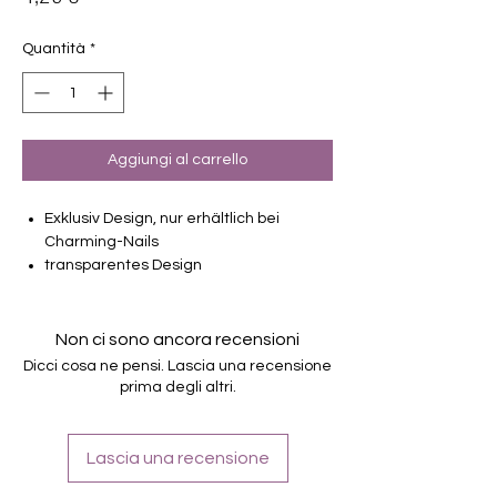
Quantità
*
Aggiungi al carrello
Exklusiv Design, nur erhältlich bei
Charming-Nails
transparentes Design
16 selbstklebende Nagelfolien
von unterschiedlicher Grösse (8.4mm –
16.5mm)
Non ci sono ancora recensioni
Für alle Nägel geeignet
Dicci cosa ne pensi. Lascia una recensione
Halten bis zu 14 Tage
prima degli altri.
Farbe: Cremeglitter, Overlay
Lascia una recensione