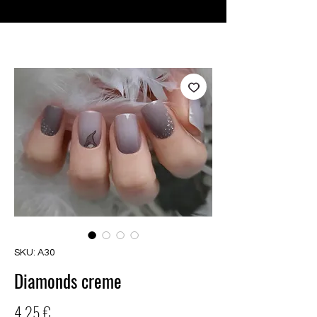
♥ Utilizzo di
IOSS
- Nessuna spesa di importazione
SKU: A30
Diamonds creme
Prezzo
4,25 €