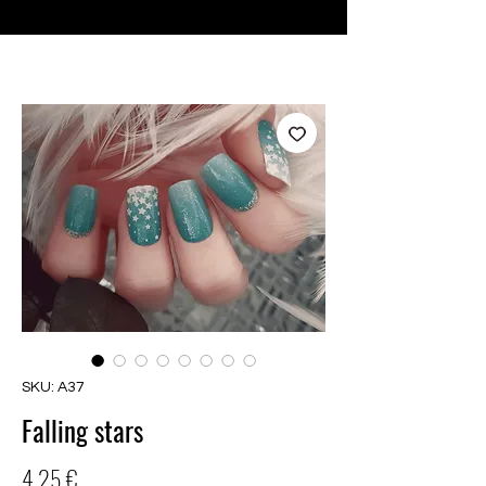
♥ Utilizzo di
IOSS
- Nessuna spesa di importazione
SKU: A37
Falling stars
Prezzo
4,25 €