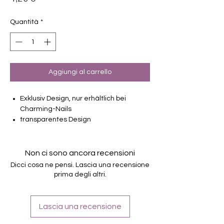
Quantità
*
Aggiungi al carrello
Exklusiv Design, nur erhältlich bei
Charming-Nails
transparentes Design
16 selbstklebende Nagelfolien
von unterschiedlicher Grösse (8.4mm –
16.5mm)
Non ci sono ancora recensioni
Für alle Nägel geeignet
Dicci cosa ne pensi. Lascia una recensione
Halten bis zu 14 Tage
prima degli altri.
Farbe: Weiß, Transparent
Lascia una recensione