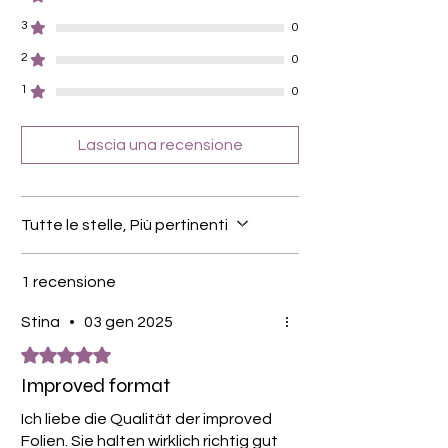
3
0
2
0
1
0
Lascia una recensione
Tutte le stelle, Più pertinenti
1 recensione
Stina
•
03 gen 2025
Valutazione 5 stelle su 5.
Improved format
Ich liebe die Qualität der improved
Folien. Sie halten wirklich richtig gut