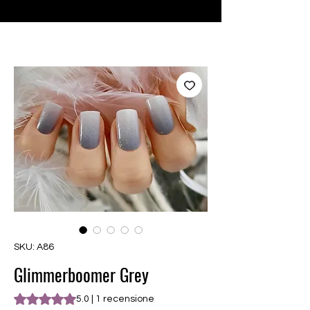
♥ Utilizzo di
IOSS
- Nessuna spesa di importazione
SKU: A86
Glimmerboomer Grey
Sulla base di 1 recensione, la valutazione è 5.0 su cinque st
5.0 | 1 recensione