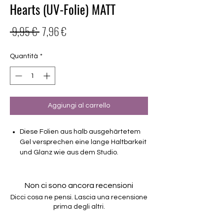
Hearts (UV-Folie) MATT
Prezzo
Prezzo
 9,95 € 
7,96 €
regolare
scontato
Quantità
*
Aggiungi al carrello
Diese Folien aus halb ausgehärtetem
Gel versprechen eine lange Haltbarkeit
und Glanz wie aus dem Studio.
Deckendes Design
Haltbarkeit 3-4 Wochen ohne Macken
Non ci sono ancora recensioni
brauchen keinen Unter- oder Überlack
Dicci cosa ne pensi. Lascia una recensione
müssen unter der Lampe ausgehärtet
prima degli altri.
werden