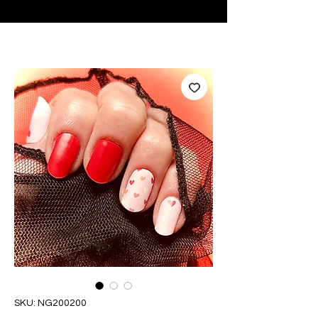
♥ Utilizzo di
IOSS
- Nessuna spesa di importazione
SKU: NG200200