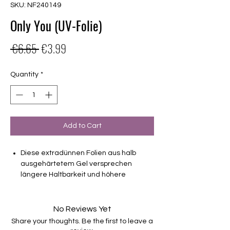
SKU: NF240149
Only You (UV-Folie)
Regular
Sale
 €6.65 
€3.99
Price
Price
Quantity
*
Add to Cart
Diese extradünnen Folien aus halb
ausgehärtetem Gel versprechen
längere Haltbarkeit und höhere
Stabilität als Nagellackfolien.
ganz, ganz leicht Semitransparent
No Reviews Yet
Haltbarkeit bis zu 2-3 Wochen ohne
Share your thoughts. Be the first to leave a
Macken