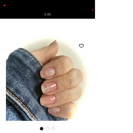
♥
Free shipping throughout Europe for orders over €30 from
Germany. Shipping to the USA (up to 8 pieces) - no tracking -
€
5.00