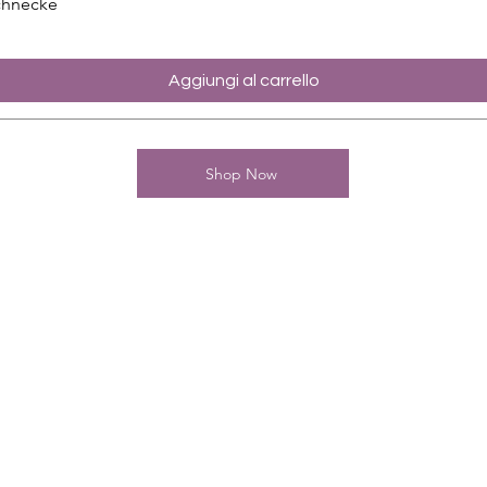
chnecke
Aggiungi al carrello
Shop Now
Kontakt
Charming-Nails
Thomas Stanelle
Im Seefeld 17
D-63667 Nidda