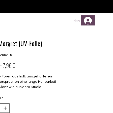
TREUEPROGRAMM
Mehr
Anmelden
Margret (UV-Folie)
G200210
Prezzo
Prezzo
 
7,96 €
regolare
scontato
e Folien aus halb ausgehärtetem
ersprechen eine lange Haltbarkeit
Glanz wie aus dem Studio.
barkeit 3-4 Wochen ohne Macken
à
*
chen keinen Unter- oder Überlack
en unter der Lampe ausgehärtet