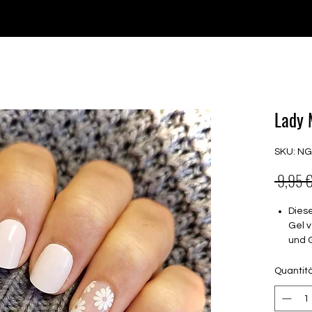
♥ Utilizzo di
IOSS
- Nessuna spesa di importazione
P GELS
OVERLAYS
UV FOLIEN
MEGASALE
Lady 
SKU: N
 9,95 €
Dies
Gel v
und 
Halt
Quantit
brau
müss