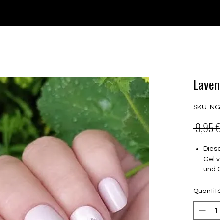
♥ Utilizzo di
IOSS
- Nessuna spesa di importazione
P GELS
OVERLAYS
UV FOLIEN
MEGASALE
Laven
SKU: N
 9,95 €
Dies
Gel v
und 
Halt
Quantit
brau
müss