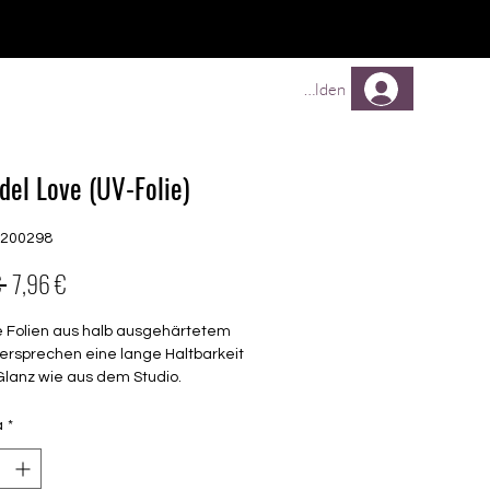
TREUEPROGRAMM
Mehr
Anmelden
del Love (UV-Folie)
G200298
Prezzo
Prezzo
 
7,96 €
regolare
scontato
e Folien aus halb ausgehärtetem
ersprechen eine lange Haltbarkeit
Glanz wie aus dem Studio.
barkeit 3-4 Wochen ohne Macken
à
*
chen keinen Unter- oder Überlack
en unter der Lampe ausgehärtet