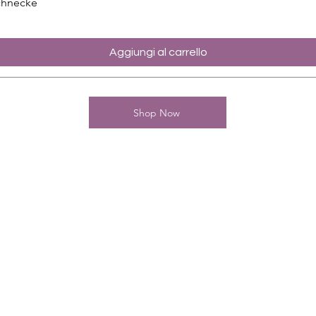
chnecke
Aggiungi al carrello
Shop Now
Kontakt
Charming-Nails
Thomas Stanelle
Im Seefeld 17
D-63667 Nidda