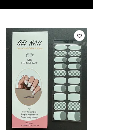
♥ Utilizzo di
IOSS
- Nessuna spesa di importazione