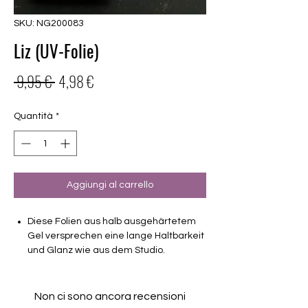
SKU: NG200083
Liz (UV-Folie)
Prezzo
Prezzo
 9,95 € 
4,98 €
regolare
scontato
Quantità
*
Aggiungi al carrello
Diese Folien aus halb ausgehärtetem
Gel versprechen eine lange Haltbarkeit
und Glanz wie aus dem Studio.
Stellenweise transparent
Haltbarkeit 3-4 Wochen ohne Macken
Non ci sono ancora recensioni