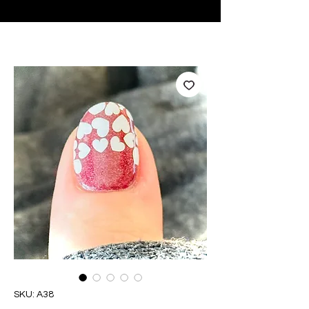
♥ Utilizzo di
IOSS
- Nessuna spesa di importazione
SKU: A38