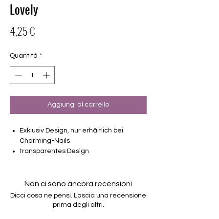
Lovely
Prezzo
4,25 €
Quantità
*
Aggiungi al carrello
Exklusiv Design, nur erhältlich bei
Charming-Nails
transparentes Design
16 selbstklebende Nagelfolien
von unterschiedlicher Grösse (8.4mm –
16.5mm)
Non ci sono ancora recensioni
Für alle Nägel geeignet
Dicci cosa ne pensi. Lascia una recensione
Halten bis zu 14 Tage
prima degli altri.
Farbe: Weiß, Overlay, Herz, Valentine