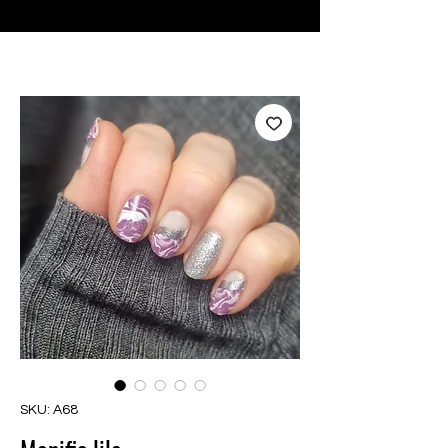
♥ Utilizzo di
IOSS
- Nessuna spesa di importazione
SKU: A68