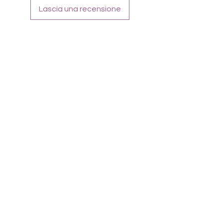
Tragefoto zeigt Kombination mit Glitter
Lascia una recensione
Silver