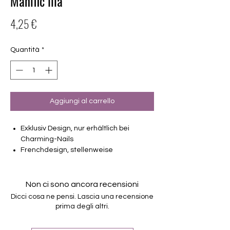
Manific lila
Prezzo
4,25 €
Quantità
*
Aggiungi al carrello
Exklusiv Design, nur erhältlich bei
Charming-Nails
Frenchdesign, stellenweise
transparent
16 selbstklebende Nagelfolien
von unterschiedlicher Grösse (8.4mm –
Non ci sono ancora recensioni
16.5mm)
Dicci cosa ne pensi. Lascia una recensione
Für alle Nägel geeignet
prima degli altri.
Halten bis zu 14 Tage
Farbe, Lila, Violet, Silberglitter