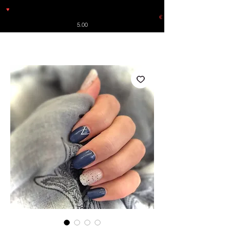
♥
Free shipping throughout Europe for orders over €30 from
Germany. Shipping to the USA (up to 8 pieces) - no tracking -
€
5.00