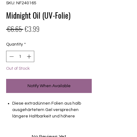
SKU: NF240165
Midnight Oil (UV-Folie)
Regular
Sale
 €6.65 
€3.99
Price
Price
Quantity
*
Out of Stock
Notify When Available
Diese extradünnen Folien aus halb
ausgehärtetem Gel versprechen
längere Haltbarkeit und höhere
Stabilität als Nagellackfolien.
teilweise semitransparent
No Reviews Yet