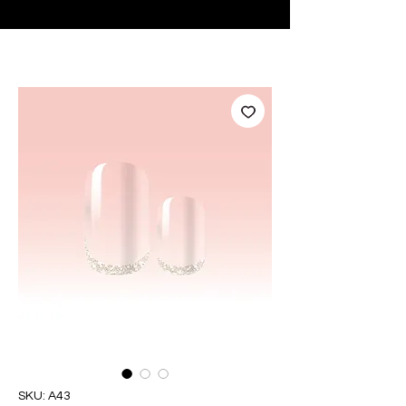
♥ Utilizzo di
IOSS
- Nessuna spesa di importazione
SKU: A43