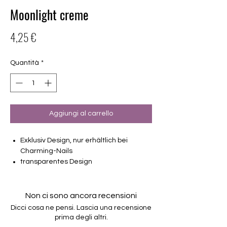
Moonlight creme
Prezzo
4,25 €
Quantità
*
Aggiungi al carrello
Exklusiv Design, nur erhältlich bei
Charming-Nails
transparentes Design
16 selbstklebende Nagelfolien
von unterschiedlicher Grösse (8.4mm –
16.5mm)
Non ci sono ancora recensioni
Für alle Nägel geeignet
Dicci cosa ne pensi. Lascia una recensione
Halten bis zu 14 Tage
prima degli altri.
Farbe: Cream- Silber, Glitter