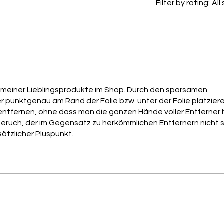
Filter by rating:
All
feuchti
entzün
auch „fl
Ein weite
das die 
sondern 
Außerde
anregen
s meiner Lieblingsprodukte im Shop. Durch den sparsamen
er punktgenau am Rand der Folie bzw. unter der Folie platziere
Die Zusa
entfernen, ohne dass man die ganzen Hände voller Entferner 
NICHT d
ruch, der im Gegensatz zu herkömmlichen Entfernern nicht 
Feuchtig
sätzlicher Pluspunkt.
Tipp: Ei
Stehen 
Nagella
Anwendu
gut zu 
perfekte