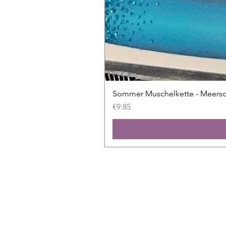
Sommer Muschelkette - Meers
Price
€9.85