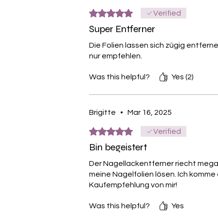
Rated 5 out of 5 stars.
Verified
Super Entferner
Die Folien lassen sich zügig entfer
nur empfehlen.
Was this helpful?
Yes (2)
Brigitte
•
Mar 16, 2025
Rated 5 out of 5 stars.
Verified
Bin begeistert
Der Nagellackentferner riecht mega
meine Nagelfolien lösen. Ich komme 
Kaufempfehlung von mir!
Was this helpful?
Yes