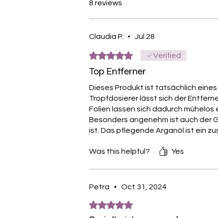
8 reviews
Claudia P.
•
Jul 28
Rated 5 out of 5 stars.
Verified
Top Entferner
Dieses Produkt ist tatsächlich eine
Tropfdosierer lässt sich der Entfern
Folien lassen sich dadurch mühelos 
Besonders angenehm ist auch der Ge
ist. Das pflegende Arganöl ist ein zu
Was this helpful?
Yes
Petra
•
Oct 31, 2024
Rated 5 out of 5 stars.