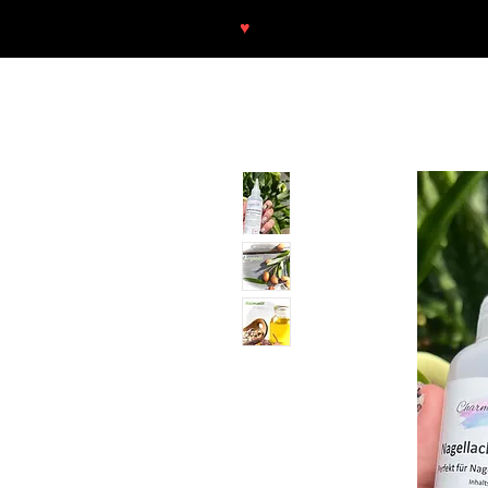
♥
Free shipping throughout Europ
SHOP
NEU/NEW
GOTHIC-GIRL
NO LAM