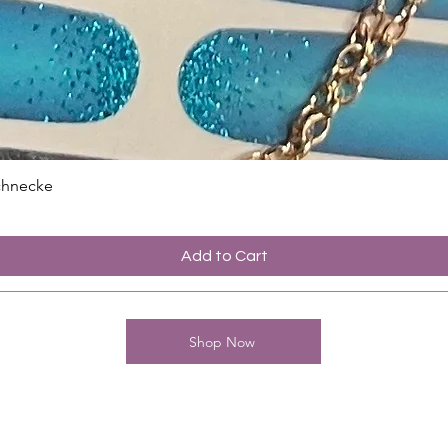
chnecke
Add to Cart
Shop Now