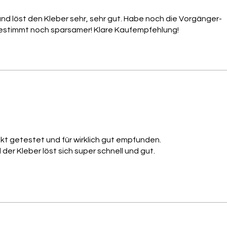
Inhaltss
Alcohol,
d löst den Kleber sehr, sehr gut. Habe noch die Vorgänger-
Argan Oi
 bestimmt noch sparsamer! Klare Kaufempfehlung!
Leider 
NO shipp
ukt getestet und für wirklich gut empfunden.
der Kleber löst sich super schnell und gut.