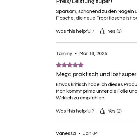
Preis/Leistung super!
Sparsam, schonend zu den Nägeln un
Flasche, die neue Tropfflasche ist
Was this helpful?
Yes (3)
Tammy
•
Mar 16, 2025
Rated 5 out of 5 stars.
Mega praktisch und löst super
Etwas kritisch habe ich dieses Prod
Man kommt prima unter die Folie und 
Wirklich zu empfehlen.
Was this helpful?
Yes (2)
Vanessa
•
Jan 04