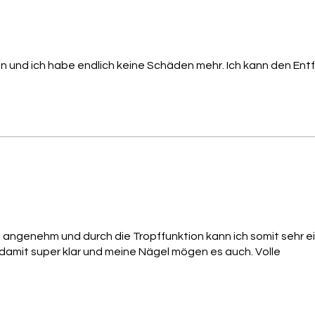
nen und ich habe endlich keine Schäden mehr. Ich kann den Ent
 angenehm und durch die Tropffunktion kann ich somit sehr e
damit super klar und meine Nägel mögen es auch. Volle