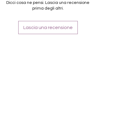
Für alle Nägel geeignet
Dicci cosa ne pensi. Lascia una recensione
Halten bis zu 14 Tage
prima degli altri.
Farbe: Grau-Ombre
Lascia una recensione