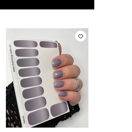
♥ Utilizzo di
IOSS
- Nessuna spesa di importazione