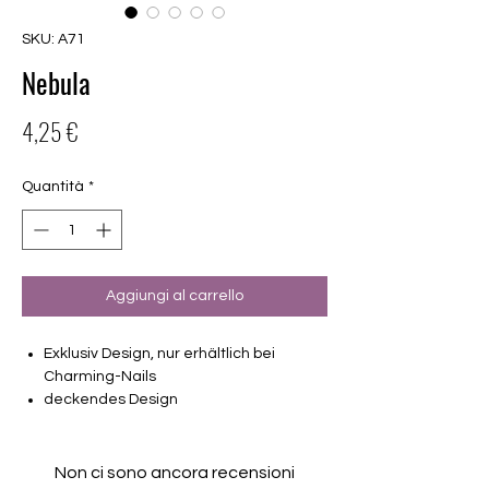
SKU: A71
Nebula
Prezzo
4,25 €
Quantità
*
Aggiungi al carrello
Exklusiv Design, nur erhältlich bei
Charming-Nails
deckendes Design
16 selbstklebende Nagelfolien
von unterschiedlicher Grösse (8.4mm –
16.5mm)
Non ci sono ancora recensioni