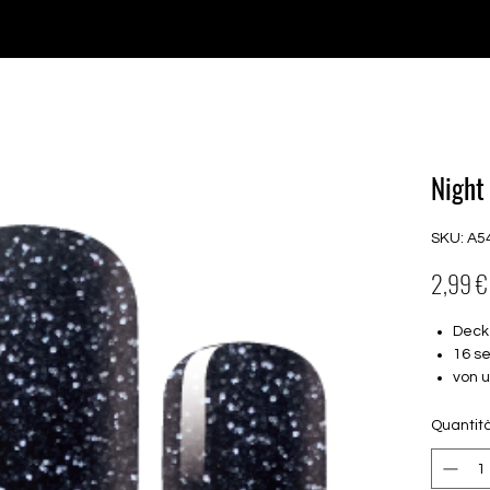
♥ Utilizzo di
IOSS
- Nessuna spesa di importazione
P GELS
OVERLAYS
UV FOLIEN
MEGASALE
Night 
SKU: A5
2,99 €
Decke
16 s
von 
16.5
Für a
Quantit
Halte
Uni: 