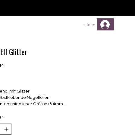
TREUEPROGRAMM
Mehr
Anmelden
Elf Glitter
44
Prezzo
nd, mit Glitzer
elbstklebende Nagelfolien
unterschiedlicher Grösse (8.4mm –
mm)
lle Nägel geeignet
à
*
n bis zu 14 Tage
Blau, Schwarz, Glitter