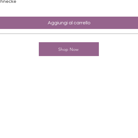
chnecke
Aggiungi al carrello
Shop Now
Kontakt
Charming-Nails
Thomas Stanelle
Im Seefeld 17
D-63667 Nidda