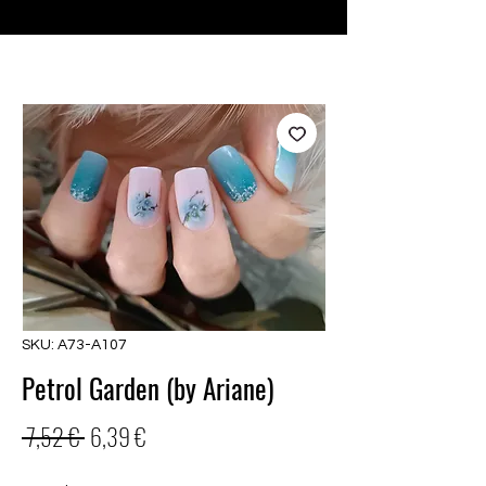
♥ Utilizzo di
IOSS
- Nessuna spesa di importazione
SKU: A73-A107
Petrol Garden (by Ariane)
Prezzo
Prezzo
 7,52 € 
6,39 €
regolare
scontato