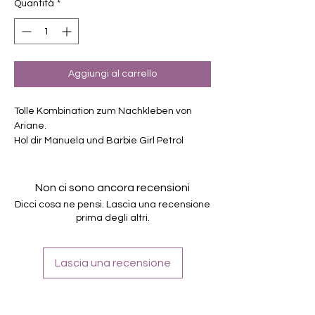
Quantità
*
Aggiungi al carrello
Tolle Kombination zum Nachkleben von
Ariane.
Hol dir Manuela und Barbie Girl Petrol
zusammen zum vergünstigten Preis.
Exklusiv Design, nur erhältlich bei
Charming-Nails
Non ci sono ancora recensioni
selbstklebende Nagelfolien
Dicci cosa ne pensi. Lascia una recensione
von unterschiedlicher Grösse
prima degli altri.
Für alle Nägel geeignet
Halten bis zu 14 Tage
Lascia una recensione